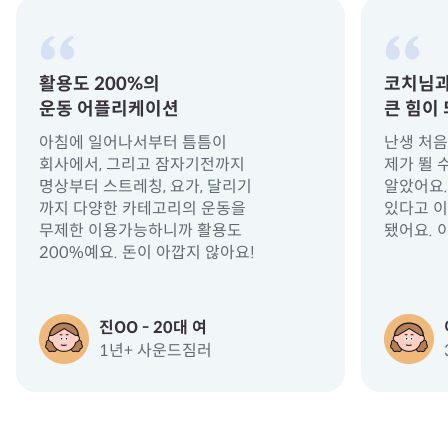
활용도 200%의
코치님과
운동 어플리케이션
큰 힘이
아침에 일어나서부터 틈틈이
난생 처음
회사에서, 그리고 잠자기전까지
제가 뛸 
명상부터 스트레칭, 요가, 달리기
알았어요.
까지 다양한 카테고리의 운동을
있다고 
무제한 이용가능하니까 활용도
됐어요. 
200%예요. 돈이 아깝지 않아요!
진OO - 20대 여
1년+ 사운드짐러